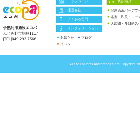
トップページ
施設紹介
運営会社
健康温浴バーデプ
浴室（和風・ロー
よくある質問
大広間・多目的ス
余熱利用施設エコパ
インフォメーション
ふじみ野市駒林1117
お知らせ
ブログ
[TEL]049-293-7568
イベント
All site contents and graphics ar