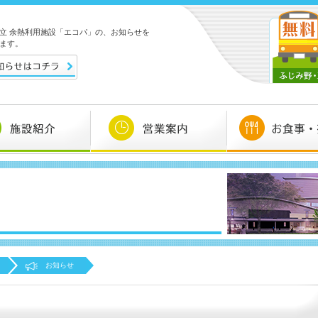
立 余熱利用施設「エコパ」の、お知らせを
ます。
お知らせ